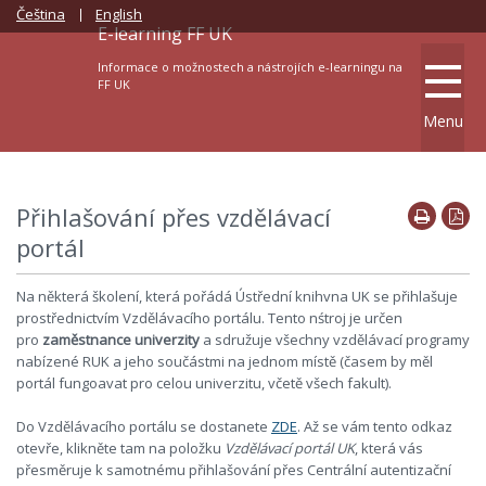
Čeština
English
E-learning FF UK
Informace o možnostech a nástrojích e-learningu na
FF UK
Menu
Přihlašování přes vzdělávací
portál
Na některá školení, která pořádá Ústřední knihvna UK se přihlašuje
prostřednictvím Vzdělávacího portálu. Tento nśtroj je určen
pro
zaměstnance univerzity
a sdružuje všechny vzdělávací programy
nabízené RUK a jeho součástmi na jednom místě (časem by měl
portál fungoavat pro celou univerzitu, včetě všech fakult).
Do Vzdělávacího portálu se dostanete
ZDE
. Až se vám tento odkaz
otevře, klikněte tam na položku
Vzdělávací portál UK
, která vás
přesměruje k samotnému přihlašování přes Centrální autentizační