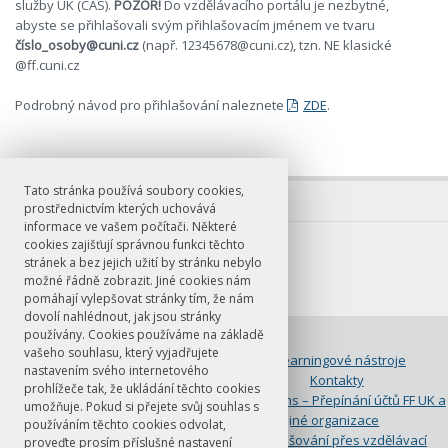
služby UK (CAS).
POZOR!
Do vzdělávacího portálu je nezbytné,
abyste se přihlašovali svým přihlašovacím jménem ve tvaru
číslo_osoby@cuni.cz
(např. 12345678@cuni.cz), tzn. NE klasické
@ff.cuni.cz
Podrobný návod pro přihlašování naleznete
ZDE
.
Tato stránka používá soubory cookies,
prostřednictvím kterých uchovává
informace ve vašem počítači. Některé
cookies zajišťují správnou funkci těchto
stránek a bez jejich užití by stránku nebylo
možné řádně zobrazit. Jiné cookies nám
pomáhají vylepšovat stránky tím, že nám
dovolí nahlédnout, jak jsou stránky
používány. Cookies používáme na základě
© FF UK 2026
vašeho souhlasu, který vyjadřujete
Domovská stránka
E-learningové nástroje
nastavením svého internetového
Hardware
Kontakty
prohlížeče tak, že ukládání těchto cookies
MS Copilot
MS Teams – Přepínání účtů FF UK a
umožňuje. Pokud si přejete svůj souhlas s
jiné organizace
používáním těchto cookies odvolat,
Návody k obsluze
Přihlašování přes vzdělávací
proveďte prosím příslušné nastavení